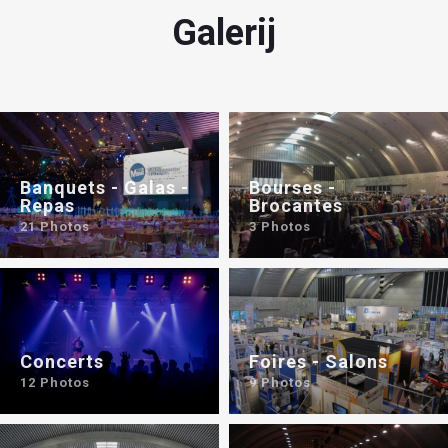
Galerij
Banquets - Galas -
Bourses -
Repas
Brocantes
21 Photos
3 Photos
Concerts
Foires - Salons
12 Photos
9 Photos