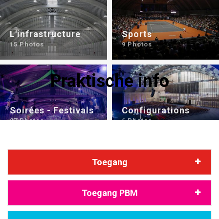
L'infrastructure
Sports
15 Photos
9 Photos
Praktische info
Soirées - Festivals
Configurations
27 Photos
6 Photos
Toegang
Toegang PBM