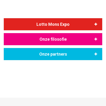
Lotto Mons Expo
Onze filosofie
Onze partners
"Dîner de gala / Club Mons 2015 Entreprises / by A2 & Dyncomm
Crédit photo @creativeroom