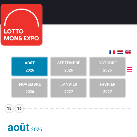
AOûT
SEPTEMBRE
OCTOBRE
2026
2026
2026
NOVEMBRE
JANVIER
FéVRIER
2026
2027
2027
15
16
août
2026