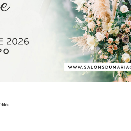
filés.