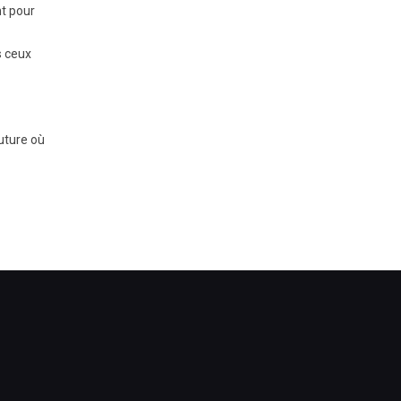
nt pour
s ceux
uture où