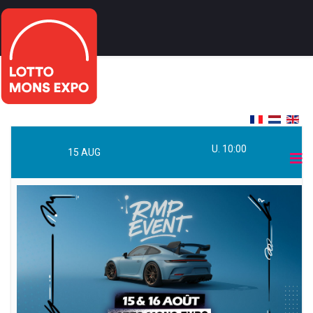
U. 10:00
15
AUG