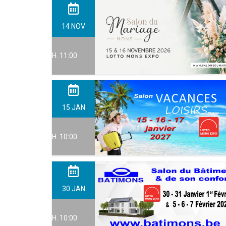
14
NOV
H. 11:00
15
JAN
H. 10:00
30
JAN
H. 10:00