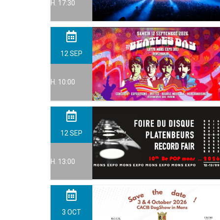
H. 17:30
12
SEP
H. 10:00
12
SEP
H. 13:00
3
OCT