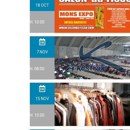
18
OCT
H. 10:00
7
NOV
H. 08:00
15
NOV
H. 10:00