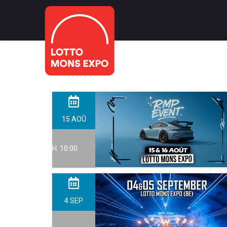
15
AOÛ
H. 10:00
4
SEP