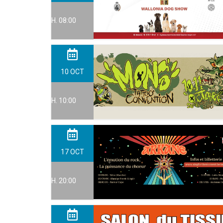
H. 08:00
10
OCT
H. 10:00
17
OCT
H. 20:00