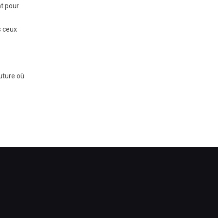
nt pour
s ceux
uture où