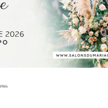
filés.