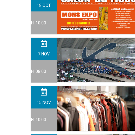
18
OCT
H. 10:00
7
NOV
H. 08:00
15
NOV
H. 10:00