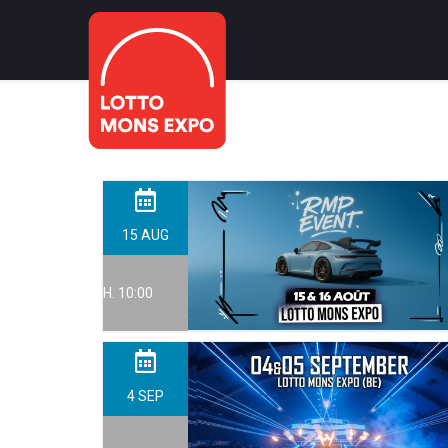
15
AUG
H. 10:00
4
SEP