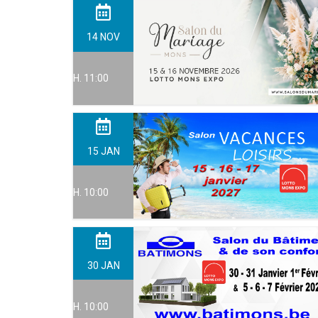
14
NOV
H. 11:00
15
JAN
H. 10:00
30
JAN
H. 10:00