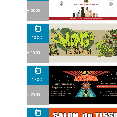
H. 08:00
10
OCT
H. 10:00
17
OCT
H. 20:00