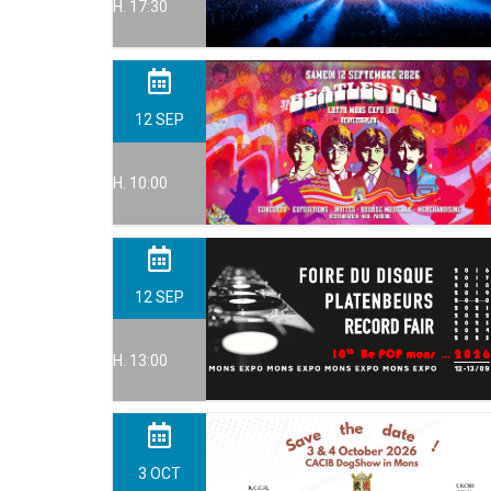
H. 17:30
12
SEP
H. 10:00
12
SEP
H. 13:00
3
OCT